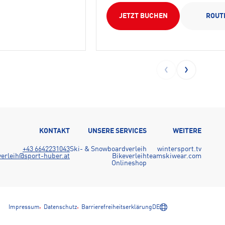
JETZT BUCHEN
ROUT
KONTAKT
UNSERE SERVICES
WEITERE
+43 6642231043
Ski- & Snowboardverleih
wintersport.tv
verleih@sport-huber.at
Bikeverleih
teamskiwear.com
Onlineshop
Impressum
Datenschutz
Barrierefreiheitserklärung
DE