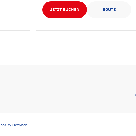
JETZT BUCHEN
ROUTE
oped by FlexMade