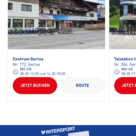
Zentrum Gerlos
Talstation
Nr. 172, Gerlos
Nr. 306, Ger
MO-FR
MO-SO
08:30-12:00 und 14:30-18:00
08:30-17
JETZT BUCHEN
ROUTE
JETZT